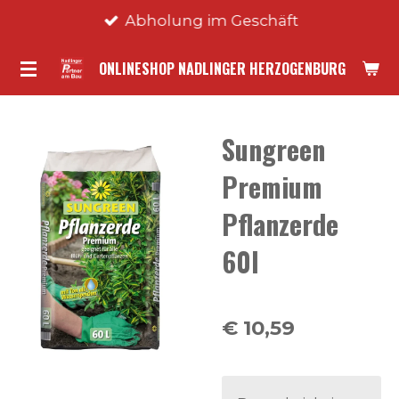
Abholung im Geschäft
Zum
Hauptinhalt
ONLINESHOP NADLINGER HERZOGENBURG
springen
Sungreen
Premium
Pflanzerde
60l
€ 10,59