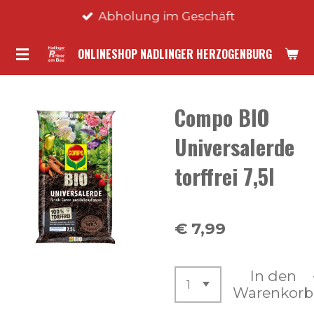
Abholung im Geschäft
Zum
Hauptinhalt
ONLINESHOP NADLINGER HERZOGENBURG
springen
Compo BIO
Universalerde
torffrei 7,5l
€ 7,99
In den
Warenkorb