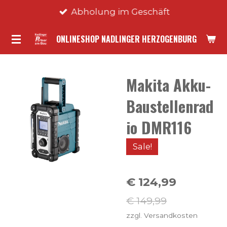
Abholung im Geschäft
Zum
Hauptinhalt
ONLINESHOP NADLINGER HERZOGENBURG
springen
Makita Akku-
Baustellenrad
io DMR116
Sale!
€ 124,99
€ 149,99
zzgl. Versandkosten