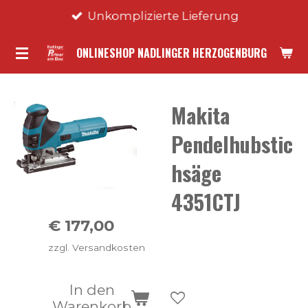
Unkomplizierte Lieferung
Zum
Hauptinhalt
ONLINESHOP NADLINGER HERZOGENBURG
springen
Makita
Pendelhubstic
hsäge
4351CTJ
€ 177,00
zzgl. Versandkosten
In den
Warenkorb