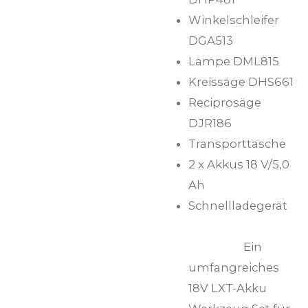
Winkelschleifer
DGA513
Lampe DML815
Kreissäge DHS661
Reciprosäge
DJR186
Transporttasche
2 x Akkus 18 V/5,0
Ah
Schnellladegerät
Ein
umfangreiches
18V LXT-Akku