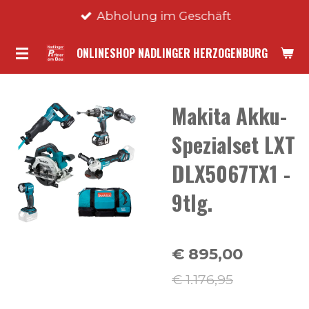
Abholung im Geschäft
Zum
Hauptinhalt
ONLINESHOP NADLINGER HERZOGENBURG
springen
Makita Akku-
Spezialset LXT
DLX5067TX1 -
9tlg.
€ 895,00
€ 1.176,95