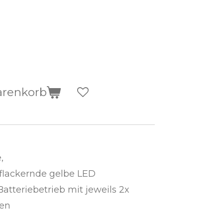
arenkorb
,
 flackernde gelbe LED
atteriebetrieb mit jeweils 2x
ien