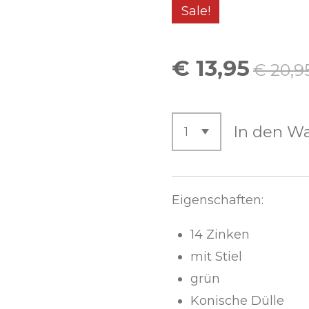
Sale!
€ 13,95
€ 20,9
In den W
Eigenschaften:
14 Zinken
mit Stiel
grün
Konische Dülle