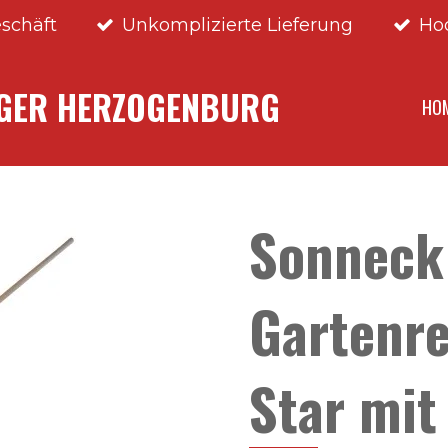
schäft
Unkomplizierte Lieferung
Ho
NGER HERZOGENBURG
HO
Sonneck
Gartenre
Star mit 