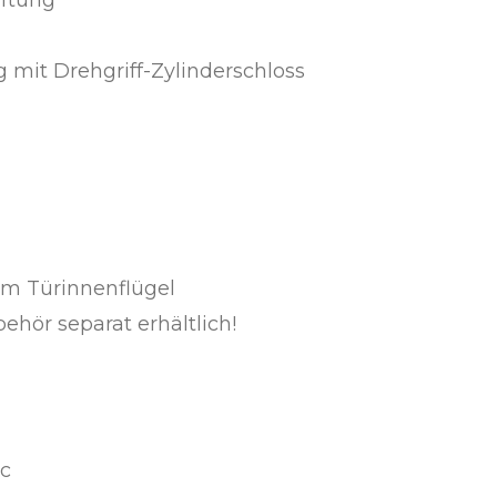
g mit Drehgriff-Zylinderschloss
m Türinnenflügel
hör separat erhältlich!
ic