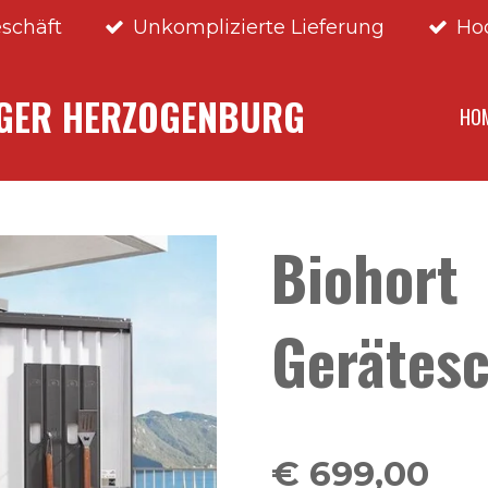
schäft
Unkomplizierte Lieferung
Ho
NGER HERZOGENBURG
HO
Biohort
Gerätes
€ 699,00