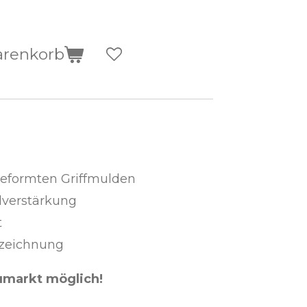
arenkorb
eformten Griffmulden
dverstärkung
t
nzeichnung
umarkt möglich!