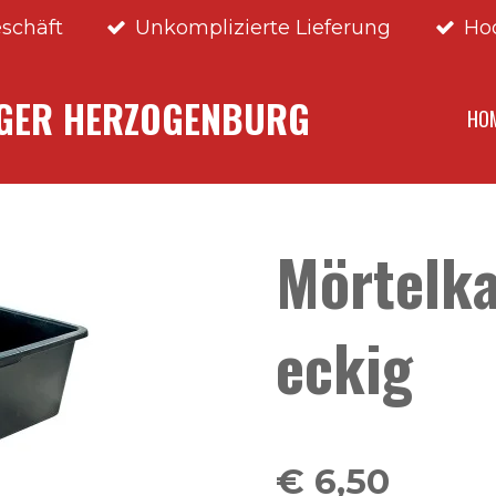
schäft
Unkomplizierte Lieferung
Ho
NGER HERZOGENBURG
HO
Mörtelka
eckig
€ 6,50