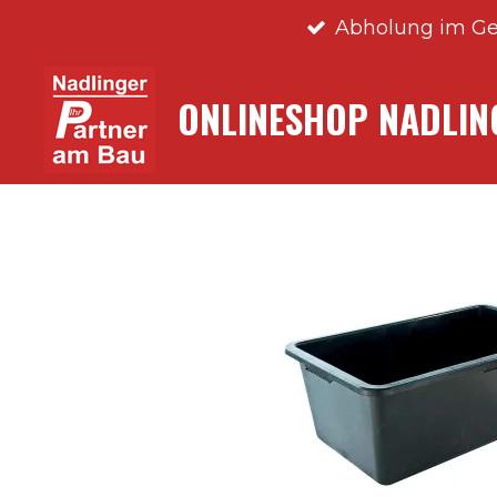
Abholung im Ge
Zum
Hauptinhalt
springen
ONLINESHOP NADLI