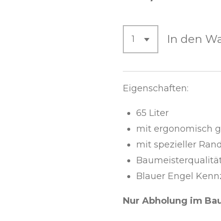
In den W
Eigenschaften:
65 Liter
mit ergonomisch g
mit spezieller Ran
Baumeisterqualitä
Blauer Engel Ken
Nur Abholung im Ba