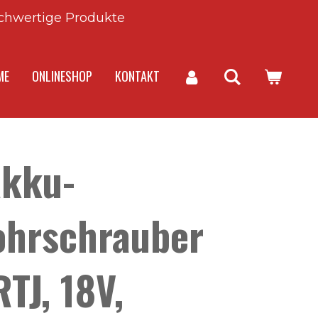
chwertige Produkte
ME
ONLINESHOP
KONTAKT
Akku-
ohrschrauber
J, 18V,