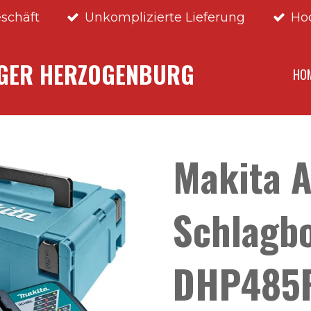
schäft
Unkomplizierte Lieferung
Ho
NGER HERZOGENBURG
HO
Makita 
Schlagb
DHP485RT