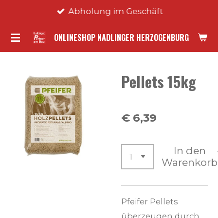
Abholung im Geschäft
Zum
Hauptinhalt
ONLINESHOP NADLINGER HERZOGENBURG
springen
Pellets 15kg
€ 6,39
In den
Warenkorb
Pfeifer Pellets
überzeugen durch