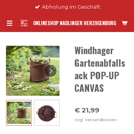
Abholung im Geschäft
Zum
Hauptinhalt
ONLINESHOP NADLINGER HERZOGENBURG
springen
Windhager
Gartenabfalls
ack POP-UP
CANVAS
€ 21,99
zzgl. Versandkosten