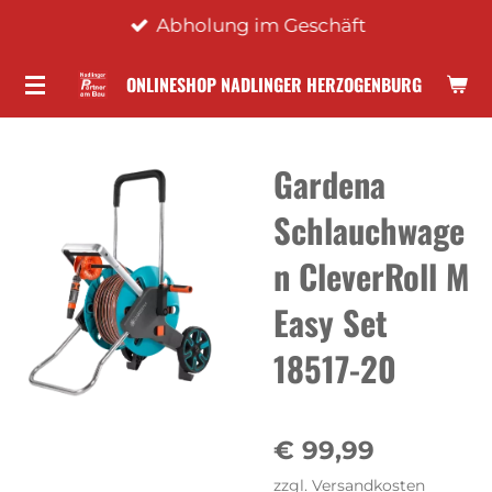
Abholung im Geschäft
Zum
Hauptinhalt
ONLINESHOP NADLINGER HERZOGENBURG
springen
Gardena
Schlauchwage
n CleverRoll M
Easy Set
18517-20
€ 99,99
zzgl. Versandkosten