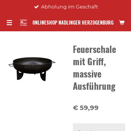
Abholung im Geschäft
Zum
Hauptinhalt
ONLINESHOP NADLINGER HERZOGENBURG
springen
Feuerschale
mit Griff,
massive
Ausführung
€ 59,99