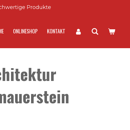
chwertige Produkte
ME
ONLINESHOP
KONTAKT
chitektur
mauerstein