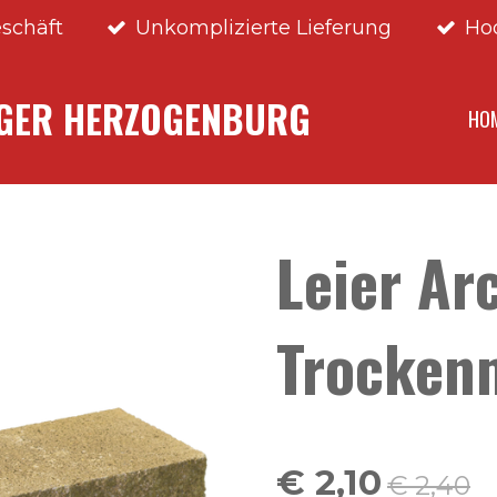
schäft
Unkomplizierte Lieferung
Ho
NGER HERZOGENBURG
HO
Leier Ar
Trocken
€ 2,10
€ 2,40