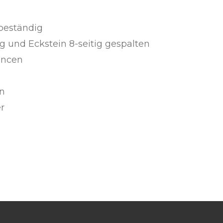
beständig
ig und Eckstein 8-seitig gespalten
ancen
rn
r