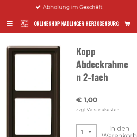
Abholung im Geschäft
Zum
Hauptinhalt
ONLINESHOP NADLINGER HERZOGENBURG
springen
Kopp
Abdeckrahme
n 2-fach
€ 1,00
zzgl. Versandkosten
In den
Warenkorb