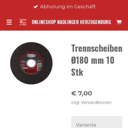
Abholung im Geschäft
Zum
Hauptinhalt
ONLINESHOP NADLINGER HERZOGENBURG
springen
Trennscheiben
Ø180 mm 10
Stk
€ 7,00
zzgl. Versandkosten
Variante