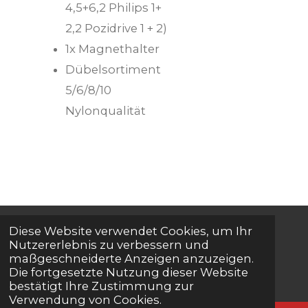
4,5+6,2 Philips 1+
2,2 Pozidrive 1 + 2)
1x Magnethalter
Dübelsortiment
5/6/8/10
Nylonqualität
Diese Website verwendet Cookies, um Ihr
© 2024 - 2026 Onlineshop Nadlinger
Nutzererlebnis zu verbessern und
maßgeschneiderte Anzeigen anzuzeigen.
Herzogenburg
Die fortgesetzte Nutzung dieser Website
bestätigt Ihre Zustimmung zur
Verwendung von Cookies.