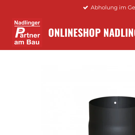
Abholung im Ge
Zum
Hauptinhalt
springen
ONLINESHOP NADLI