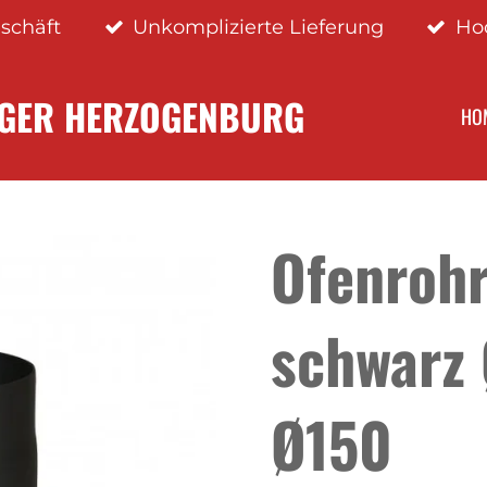
schäft
Unkomplizierte Lieferung
Ho
NGER HERZOGENBURG
HO
Ofenroh
schwarz 
Ø150