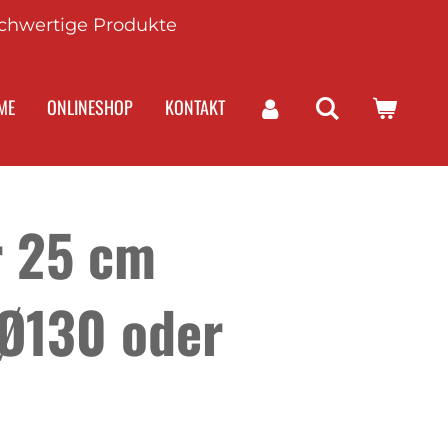
chwertige Produkte
ME
ONLINESHOP
KONTAKT
r 25 cm
Ø130 oder