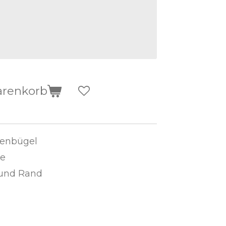
arenkorb
senbügel
be
 und Rand