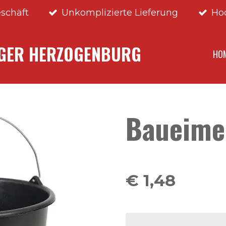
schäft
Unkomplizierte Lieferung
Ho
NGER HERZOGENBURG
HO
Baueime
€ 1,48