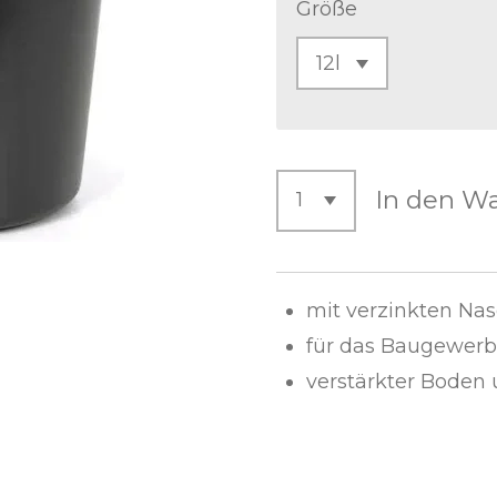
Größe
In den W
mit verzinkten Na
für das Baugewer
verstärkter Boden