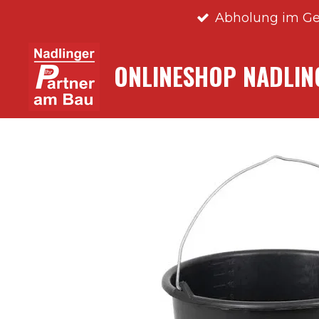
Abholung im Ge
Zum
Hauptinhalt
springen
ONLINESHOP NADLI