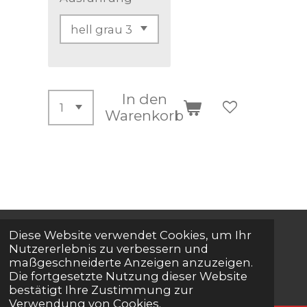
In den
Warenkorb
Diese Website verwendet Cookies, um Ihr
© 2024 - 2026 Onlineshop Nadlinger
Nutzererlebnis zu verbessern und
maßgeschneiderte Anzeigen anzuzeigen.
Herzogenburg
Die fortgesetzte Nutzung dieser Website
bestätigt Ihre Zustimmung zur
Verwendung von Cookies.