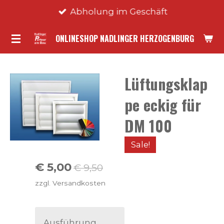
Abholung im Geschäft
Zum
Hauptinhalt
ONLINESHOP NADLINGER HERZOGENBURG
springen
Lüftungsklap
pe eckig für
DM 100
Sale!
€ 5,00
€ 9,50
zzgl. Versandkosten
Ausführung