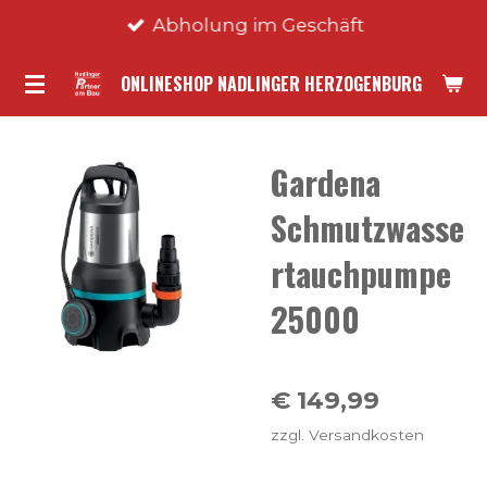
Abholung im Geschäft
Zum
Hauptinhalt
ONLINESHOP NADLINGER HERZOGENBURG
springen
Gardena
Schmutzwasse
rtauchpumpe
25000
€ 149,99
zzgl. Versandkosten