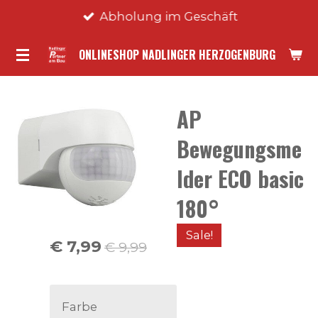
Abholung im Geschäft
Zum
Hauptinhalt
ONLINESHOP NADLINGER HERZOGENBURG
springen
AP
Bewegungsme
lder ECO basic
180°
Sale!
€ 7,99
€ 9,99
Farbe