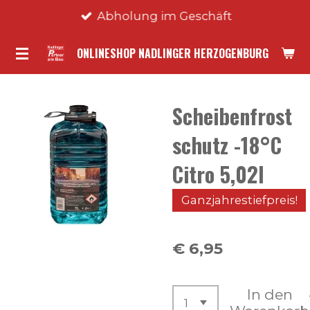
Abholung im Geschäft
Zum
Hauptinhalt
ONLINESHOP NADLINGER HERZOGENBURG
springen
Scheibenfrost
schutz -18°C
Citro 5,02l
Ganzjahrestiefpreis!
€ 6,95
In den