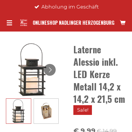
Abholung im Geschäft
Zum
Hauptinhalt
ONLINESHOP NADLINGER HERZOGENBURG
springen
Laterne
Alessio inkl.
LED Kerze
Metall 14,2 x
14,2 x 21,5 cm
Sale!
€ 9,99
€ 14,99