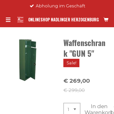
Abholung im Geschäft
Zum
Hauptinhalt
ONLINESHOP NADLINGER HERZOGENBURG
springen
Waffenschran
k "GUN 5"
Sale!
€ 269,00
€ 299,00
In den
Warenkorb