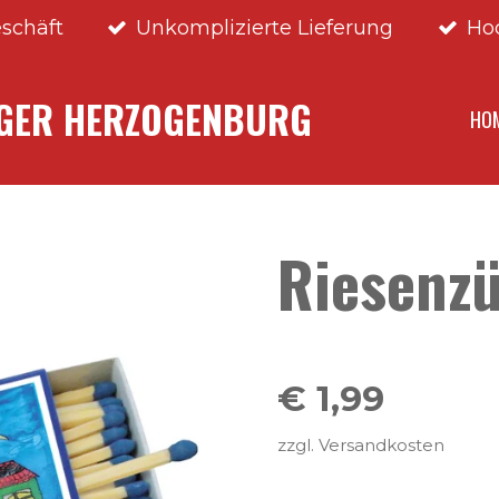
schäft
Unkomplizierte Lieferung
Ho
NGER HERZOGENBURG
HO
Riesenz
€ 1,99
zzgl. Versandkosten