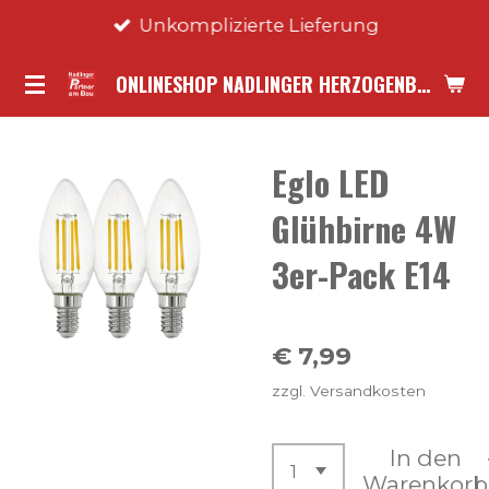
Unkomplizierte Lieferung
Zum
Hauptinhalt
ONLINESHOP NADLINGER HERZOGENBURG
springen
Eglo LED
Glühbirne 4W
3er-Pack E14
€ 7,99
zzgl. Versandkosten
In den
Warenkorb