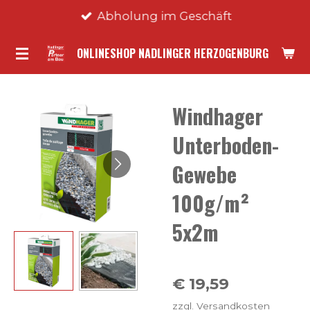
Abholung im Geschäft
Zum
Hauptinhalt
ONLINESHOP NADLINGER HERZOGENBURG
springen
Windhager
Unterboden-
Gewebe
100g/m²
5x2m
€ 19,59
zzgl. Versandkosten