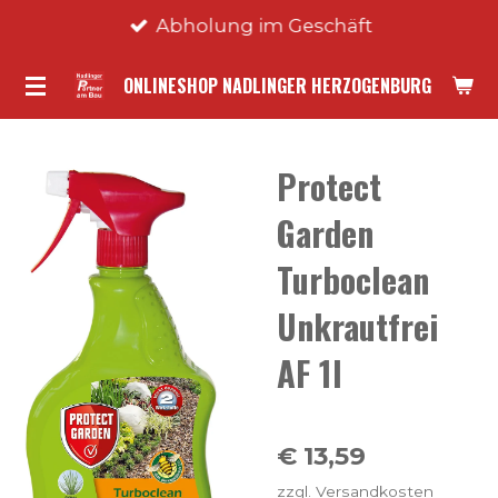
Abholung im Geschäft
Zum
Hauptinhalt
ONLINESHOP NADLINGER HERZOGENBURG
springen
Protect
Garden
Turboclean
Unkrautfrei
AF 1l
€ 13,59
zzgl. Versandkosten