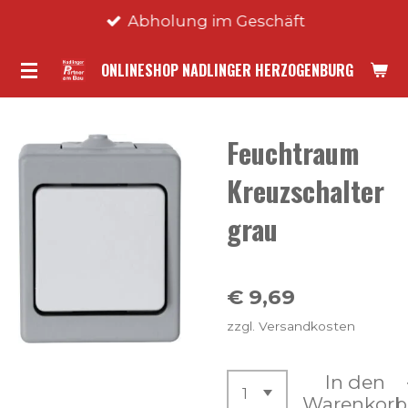
Abholung im Geschäft
Zum
Hauptinhalt
ONLINESHOP NADLINGER HERZOGENBURG
springen
Feuchtraum
Kreuzschalter
grau
€ 9,69
zzgl. Versandkosten
In den
Warenkorb