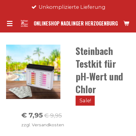
Unkomplizierte Lieferung
Zum
Hauptinhalt
ONLINESHOP NADLINGER HERZOGENBURG
springen
Steinbach
Testkit für
pH-Wert und
Chlor
Sale!
€ 7,95
€ 9,95
zzgl. Versandkosten