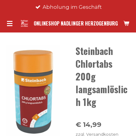
Abholung im Geschäft
Zum
Hauptinhalt
ONLINESHOP NADLINGER HERZOGENBURG
springen
Steinbach
Chlortabs
200g
langsamlöslic
h 1kg
€ 14,99
zzgl. Versandkosten