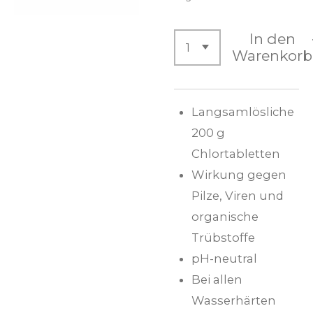
In den
Warenkorb
Langsamlösliche
200 g
Chlortabletten
Wirkung gegen
Pilze, Viren und
organische
Trübstoffe
pH-neutral
Bei allen
Wasserhärten