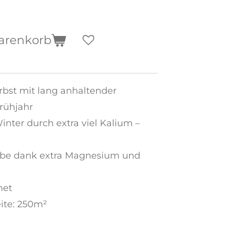
arenkorb
erbst mit lang anhaltender
rühjahr
inter durch extra viel Kalium –
rbe dank extra Magnesium und
net
ite: 250m²