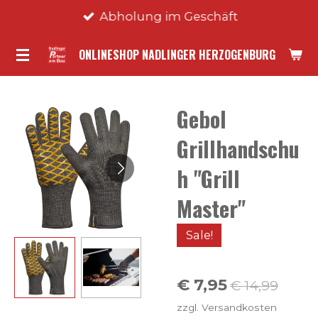
Abholung im Geschäft
Zum
Hauptinhalt
ONLINESHOP NADLINGER HERZOGENBURG
springen
Gebol
Grillhandschu
h "Grill
Master"
Sale!
€ 7,95
€ 14,99
zzgl. Versandkosten