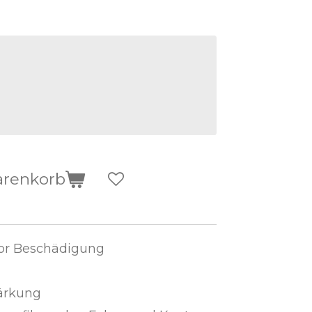
arenkorb
vor Beschädigung
tärkung