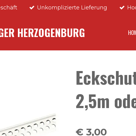
schäft
Unkomplizierte Lieferung
Ho
NGER HERZOGENBURG
HO
Eckschut
2,5m od
€ 3,00