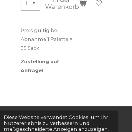
Warenkorb
Preis gültig bei
Abnahme 1 Palette =
35 Sack
Zustellung auf
Anfrage!
Diese Website verwendet Cookies, um Ihr
© 2024 - 2026 Onlineshop Nadlinger
Nutzererlebnis zu verbessern und
maßgeschneiderte Anzeigen anzuzeigen.
Herzogenburg