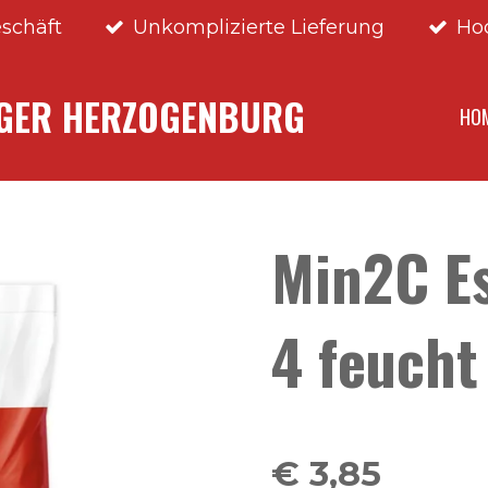
schäft
Unkomplizierte Lieferung
Ho
NGER HERZOGENBURG
HO
Min2C Es
4 feucht
€ 3,85