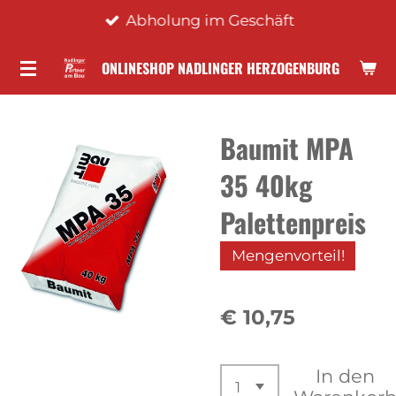
Abholung im Geschäft
Zum
Hauptinhalt
ONLINESHOP NADLINGER HERZOGENBURG
springen
Baumit MPA
35 40kg
Palettenpreis
Mengenvorteil!
€ 10,75
In den