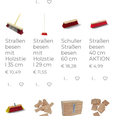
In den Warenkorb
Straßen
Straßen
Schuller
Straßen
besen
besen
Straßen
besen
mit
mit
besen
40 cm
Holzstie
Holzstie
60 cm
AKTION
l 35 cm
l 29 cm
€ 18,28
€ 4,99
€ 10,49
€ 11,55
In den Warenkorb
In den Wa
In den Warenkorb
In den Warenkorb