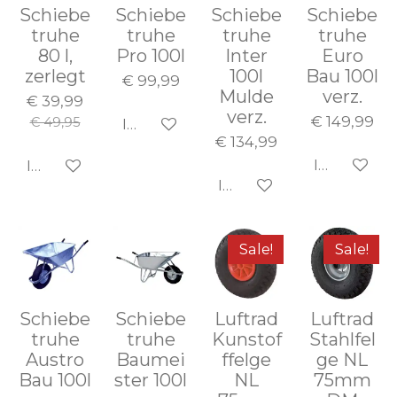
Schiebe
Schiebe
Schiebe
Schiebe
truhe
truhe
truhe
truhe
80 l,
Pro 100l
Inter
Euro
zerlegt
100l
Bau 100l
€ 99,99
Mulde
verz.
€ 39,99
verz.
€ 149,99
€ 49,95
In den Warenkorb
€ 134,99
In den Wa
In den Warenkorb
In den Warenkorb
Sale!
Sale!
Schiebe
Schiebe
Luftrad
Luftrad
truhe
truhe
Kunstof
Stahlfel
Austro
Baumei
ffelge
ge NL
Bau 100l
ster 100l
NL
75mm