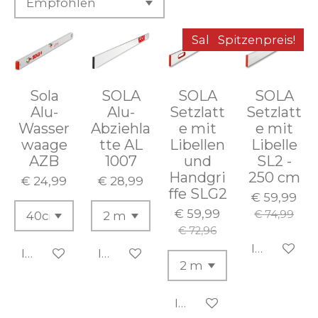
Sale!
Spitzenpreis!
Sola
SOLA
SOLA
SOLA
Alu-
Alu-
Setzlatt
Setzlatt
Wasser
Abziehla
e mit
e mit
waage
tte AL
Libellen
Libelle
AZB
1007
und
SL2 -
Handgri
250 cm
€ 24,99
€ 28,99
ffe SLG2
€ 59,99
€ 59,99
€ 74,99
€ 72,96
In den Wa
In den Warenkorb
In den Warenkorb
In den Warenkorb