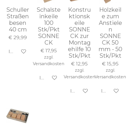
Schuller
Schalste
Konstru
Holzkeil
Straßen
inkeile
ktionsk
e zum
besen
100
eile
Anstiele
40 cm
Stk/Pkt
SONNE
n
SONNE
CK zur
SONNE
€ 29,99
CK
Montag
CK 50
ehilfe 10
mm - 50
€ 17,95
In den Warenkorb
Stk/Pkt
Stk/Pkt
zzgl.
€ 12,95
€ 15,95
Versandkosten
zzgl.
zzgl.
Versandkosten
Versandkosten
In den Warenkorb
In den Warenkorb
In den Wa