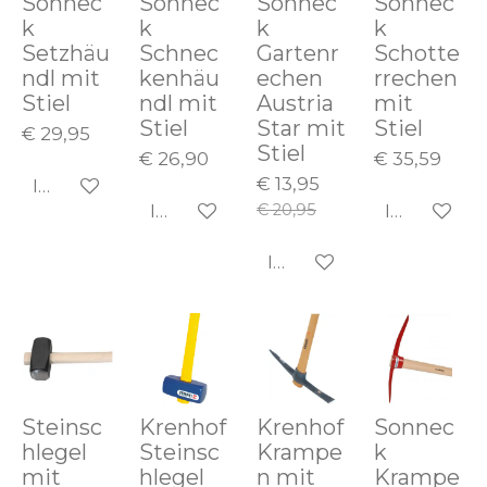
Sonnec
Sonnec
Sonnec
Sonnec
k
k
k
k
Setzhäu
Schnec
Gartenr
Schotte
ndl mit
kenhäu
echen
rrechen
Stiel
ndl mit
Austria
mit
Stiel
Star mit
Stiel
€ 29,95
Stiel
€ 26,90
€ 35,59
€ 13,95
In den Warenkorb
€ 20,95
In den Warenkorb
In den Wa
In den Warenkorb
Steinsc
Krenhof
Krenhof
Sonnec
hlegel
Steinsc
Krampe
k
mit
hlegel
n mit
Krampe