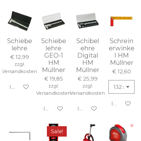
Schiebe
Schiebe
Schibel
Schrein
lehre
lehre
ehre
erwinke
GEO-1
Digital
l HM
€ 12,99
HM
HM
Müllner
zzgl.
Müllner
Müllner
€ 12,60
Versandkosten
€ 19,85
€ 25,99
zzgl.
zzgl.
In den Warenkorb
Versandkosten
Versandkosten
In den Wa
In den Warenkorb
In den Warenkorb
Sale!