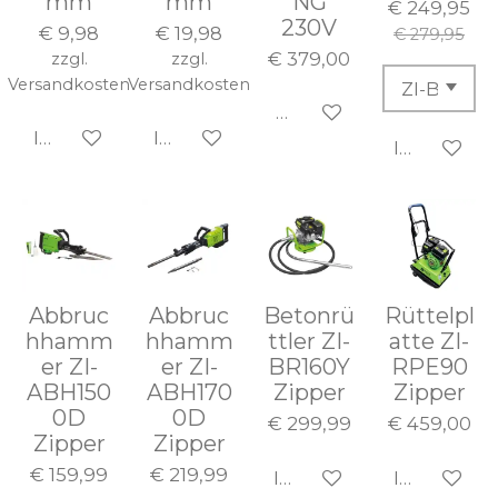
mm
mm
NG
€ 249,95
230V
€ 9,98
€ 19,98
€ 279,95
€ 379,00
zzgl.
zzgl.
Versandkosten
Versandkosten
Bei Verfügbarkeit bena
In den Warenkorb
In den Warenkorb
In den Wa
Abbruc
Abbruc
Betonrü
Rüttelpl
hhamm
hhamm
ttler ZI-
atte ZI-
er ZI-
er ZI-
BR160Y
RPE90
ABH150
ABH170
Zipper
Zipper
0D
0D
€ 299,99
€ 459,00
Zipper
Zipper
€ 159,99
€ 219,99
In den Warenkorb
In den Wa