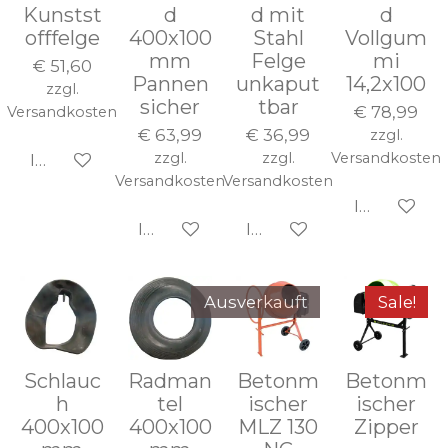
Kunstst
d
d mit
d
offfelge
400x100
Stahl
Vollgum
mm
Felge
mi
€ 51,60
Pannen
unkaput
14,2x100
zzgl.
sicher
tbar
€ 78,99
Versandkosten
€ 63,99
€ 36,99
zzgl.
zzgl.
zzgl.
Versandkosten
In den Warenkorb
Versandkosten
Versandkosten
In den Wa
In den Warenkorb
In den Warenkorb
Ausverkauft
Sale!
Schlauc
Radman
Betonm
Betonm
h
tel
ischer
ischer
400x100
400x100
MLZ 130
Zipper