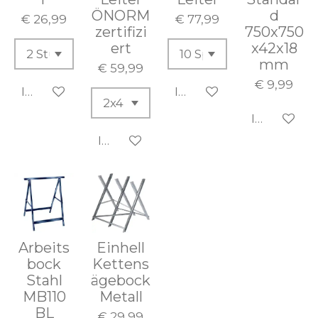
ÖNORM
d
€ 26,99
€ 77,99
zertifizi
750x750
ert
x42x18
mm
€ 59,99
€ 9,99
In den Warenkorb
In den Warenkorb
In den Wa
In den Warenkorb
Arbeits
Einhell
bock
Kettens
Stahl
ägebock
MB110
Metall
BL
€ 29,99