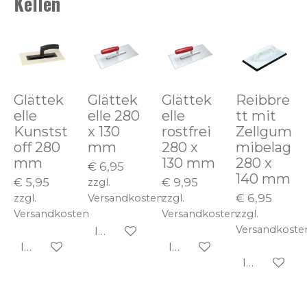
Kellen
Glättek
Glättek
Glättek
Reibbre
elle
elle 280
elle
tt mit
Kunstst
x 130
rostfrei
Zellgum
off 280
mm
280 x
mibelag
mm
130 mm
280 x
€ 6,95
140 mm
€ 5,95
€ 9,95
zzgl.
€ 6,95
zzgl.
Versandkosten
zzgl.
Versandkosten
Versandkosten
zzgl.
Versandkoste
In den Warenkorb
In den Warenkorb
In den Warenkorb
In den Wa