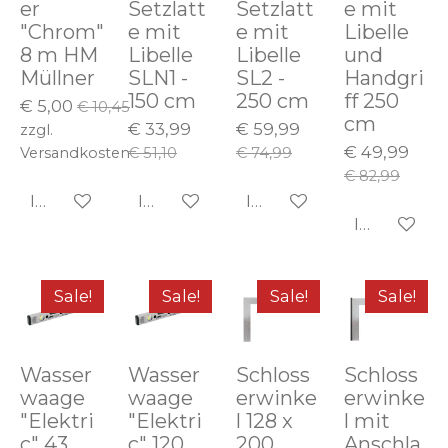
er
Setzlatt
Setzlatt
e mit
"Chrom"
e mit
e mit
Libelle
8 m HM
Libelle
Libelle
und
Müllner
SLN1 -
SL2 -
Handgri
150 cm
250 cm
ff 250
€ 5,00
€ 10,45
cm
€ 33,99
€ 59,99
zzgl.
€ 49,99
Versandkosten
€ 51,10
€ 74,99
€ 82,99
In den Warenkorb
In den Warenkorb
In den Warenkorb
In den Wa
Sale!
Sale!
Sale!
Sale!
Wasser
Wasser
Schloss
Schloss
waage
waage
erwinke
erwinke
"Elektri
"Elektri
l 128 x
l mit
c" 43
c" 120
200
Anschla