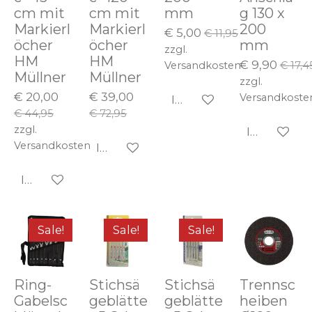
cm mit
cm mit
mm
g 130 x
Markierl
Markierl
200
€ 5,00
€ 11,95
öcher
öcher
mm
zzgl.
HM
HM
€ 9,90
Versandkosten
€ 17,4
Müllner
Müllner
zzgl.
€ 20,00
€ 39,00
Versandkoste
In den Warenkorb
€ 44,95
€ 72,95
zzgl.
In den Wa
Versandkosten
In den Warenkorb
In den Warenkorb
Sale!
Sale!
Sale!
Ring-
Stichsä
Stichsä
Trennsc
Gabelsc
geblätte
geblätte
heiben