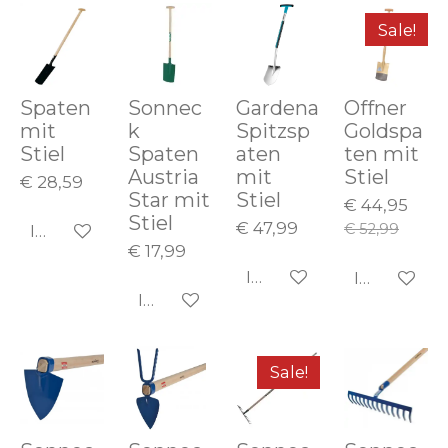
Sale!
Spaten
Sonnec
Gardena
Offner
mit
k
Spitzsp
Goldspa
Stiel
Spaten
aten
ten mit
Austria
mit
Stiel
€ 28,59
Star mit
Stiel
€ 44,95
Stiel
€ 47,99
€ 52,99
In den Warenkorb
€ 17,99
In den Warenkorb
In den Wa
In den Warenkorb
Sale!