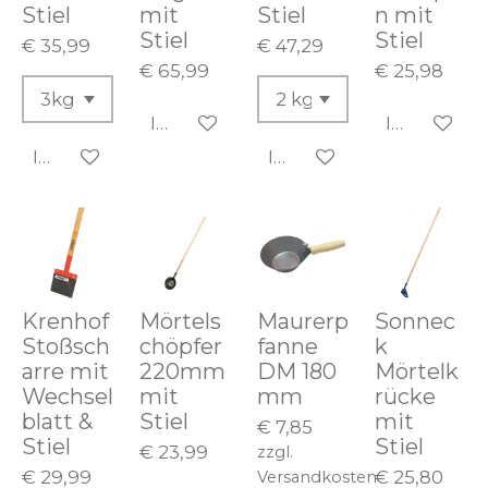
Stiel
mit
Stiel
n mit
Stiel
Stiel
€ 35,99
€ 47,29
€ 65,99
€ 25,98
In den Warenkorb
In den Wa
In den Warenkorb
In den Warenkorb
Krenhof
Mörtels
Maurerp
Sonnec
Stoßsch
chöpfer
fanne
k
arre mit
220mm
DM 180
Mörtelk
Wechsel
mit
mm
rücke
blatt &
Stiel
mit
€ 7,85
Stiel
Stiel
€ 23,99
zzgl.
€ 29,99
€ 25,80
Versandkosten