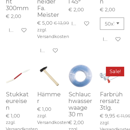
ht
neider
l 45°
n
300mm
Fa.
€ 2,00
€ 2,00
Meister
€ 2,00
€ 5,00
€ 13,99
In den Warenkorb
zzgl.
In den Warenkorb
Versandkosten
In den Wa
In den Warenkorb
Sale!
Stukkat
Hämme
Schlauc
Farbrüh
eureise
r
hwasser
rersatz
n
waage
3tlg.
€ 1,00
30 m
€ 1,00
€ 9,95
zzgl.
€ 11,9
€ 2,00
zzgl.
Versandkosten
zzgl.
Versandkosten
zzgl.
Versandkoste