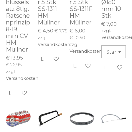
hlüssels
r 5 Stk
r 5 Stk
Ø180
atz 8tlg.
SS-1311
SS-1311F
mm 10
Ratsche
HM
HM
Stk
nprinzip
Müllner
Müllner
€ 7,00
8-19
€ 4,50
€ 6,00
zzgl.
€ 7,75
mm CV
Versandkoste
zzgl.
€ 10,50
HM
Versandkosten
zzgl.
Müllner
Versandkosten
€ 13,95
In den Warenkorb
€ 26,95
In den Warenkorb
In den Wa
zzgl.
Versandkosten
In den Warenkorb