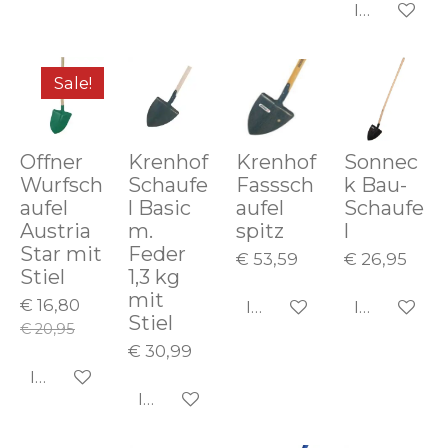
In den Wa
Sale!
Offner
Krenhof
Krenhof
Sonnec
Wurfsch
Schaufe
Fasssch
k Bau-
aufel
l Basic
aufel
Schaufe
Austria
m.
spitz
l
Star mit
Feder
€ 53,59
€ 26,95
Stiel
1,3 kg
mit
€ 16,80
In den Warenkorb
In den Wa
Stiel
€ 20,95
€ 30,99
In den Warenkorb
In den Warenkorb