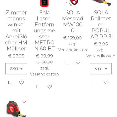
Zimmer
Sola
SOLA
SOLA
manns
Laser-
Messrad
Rollmet
winkel
Entfern
MW100
er
mit
ungsme
0
POPUL
Anreißlö
sser
AR PP 3
€ 159,00
cher HM
METRO
€ 8,95
zzgl.
Müllner
N 60 BT
Versandkosten
zzgl.
€ 27,95
€ 99,99
Versandkosten
€ 130,90
In den Warenkorb
zzgl.
Versandkosten
In den Warenkorb
In den Wa
In den Warenkorb