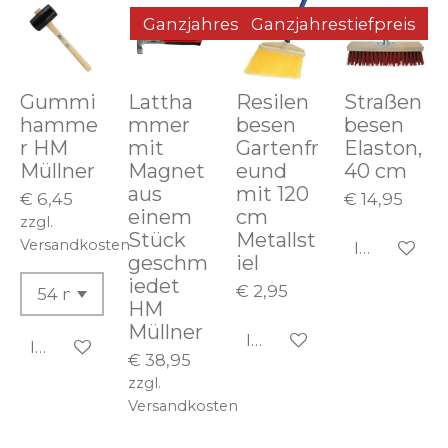
Ganzjahrestiefpreis
Ganzjahrestiefpreis
Gummi
Lattha
Resilen
Straßen
hamme
mmer
besen
besen
r HM
mit
Gartenfr
Elaston,
Müllner
Magnet
eund
40 cm
aus
mit 120
€ 6,45
€ 14,95
einem
cm
zzgl.
Stück
Metallst
Versandkosten
In den Wa
geschm
iel
iedet
€ 2,95
HM
Müllner
In den Warenkorb
In den Warenkorb
€ 38,95
zzgl.
Versandkosten