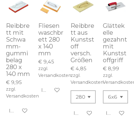
Reibbre
Fliesen
Reibbre
Glättek
tt mit
waschbr
tt aus
elle
Schwa
ett 280
Kunstst
gezahnt
mm-
x 140
off
mit
gummi
mm
versch.
Kunstst
belag
Größen
offgriff
€ 9,45
280 x
€ 4,85
€ 8,99
zzgl.
140 mm
Versandkosten
zzgl.
zzgl.
€ 9,95
Versandkosten
Versandkoste
zzgl.
In den Warenkorb
Versandkosten
In den Warenkorb
In den Warenkorb
In den Wa