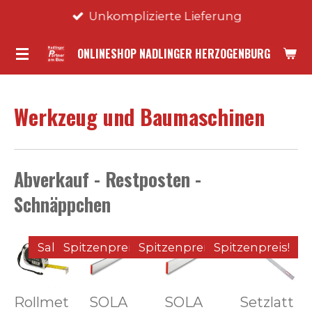
Unkomplizierte Lieferung
Zum
Hauptinhalt
ONLINESHOP NADLINGER HERZOGENBURG
springen
Werkzeug und Baumaschinen
Abverkauf - Restposten -
Schnäppchen
Sale!
Spitzenpreis!
Spitzenpreis!
Spitzenpreis!
Rollmet
SOLA
SOLA
Setzlatt