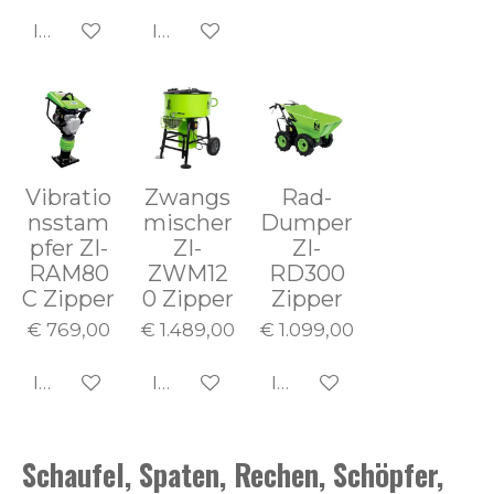
In den Warenkorb
In den Warenkorb
Vibratio
Zwangs
Rad-
nsstam
mischer
Dumper
pfer ZI-
ZI-
ZI-
RAM80
ZWM12
RD300
C Zipper
0 Zipper
Zipper
€ 769,00
€ 1.489,00
€ 1.099,00
In den Warenkorb
In den Warenkorb
In den Warenkorb
Schaufel, Spaten, Rechen, Schöpfer,