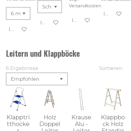
Versandkosten
In den Wa
In den Warenkorb
In den Warenkorb
In den Warenkorb
Leitern und Klappböcke
6 Ergebnisse
Sortieren:
Klapptri
Holz
Krause
Klappbo
tthocke
Doppel
Alu -
ck Holz
r
Leiter
Leiter
Standar