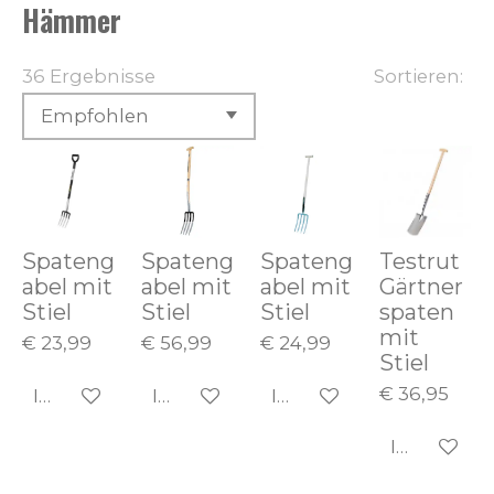
Hämmer
36 Ergebnisse
Sortieren:
Spateng
Spateng
Spateng
Testrut
abel mit
abel mit
abel mit
Gärtner
Stiel
Stiel
Stiel
spaten
mit
€ 23,99
€ 56,99
€ 24,99
Stiel
€ 36,95
In den Warenkorb
In den Warenkorb
In den Warenkorb
In den Wa