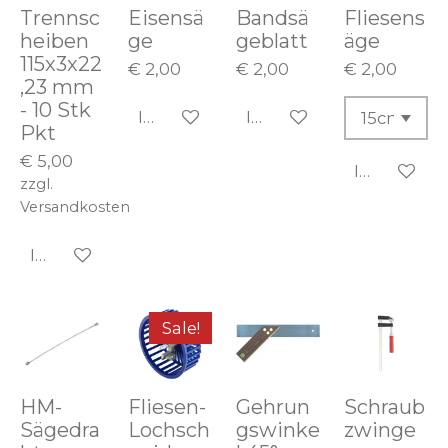
Trennsc
Eisensä
Bandsä
Fliesens
heiben
ge
geblatt
äge
115x3x22
€ 2,00
€ 2,00
€ 2,00
,23 mm
- 10 Stk
In den Warenkorb
In den Warenkorb
Pkt
€ 5,00
In den Wa
zzgl.
Versandkosten
In den Warenkorb
Sale!
HM-
Fliesen-
Gehrun
Schraub
Sägedra
Lochsch
gswinke
zwinge