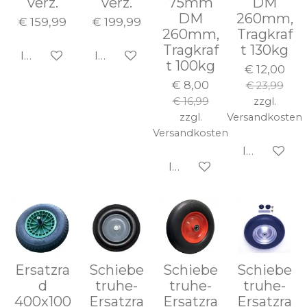
verz.
verz.
75mm
DM
DM
260mm,
€ 159,99
€ 199,99
260mm,
Tragkraf
Tragkraf
t 130kg
In den Warenkorb
In den Warenkorb
t 100kg
€ 12,00
€ 8,00
€ 23,99
€ 16,99
zzgl.
zzgl.
Versandkosten
Versandkosten
In den Wa
In den Warenkorb
Ersatzra
Schiebe
Schiebe
Schiebe
d
truhe-
truhe-
truhe-
400x100
Ersatzra
Ersatzra
Ersatzra