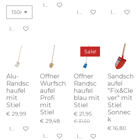
In den Warenkorb
In den Warenkorb
In den Wa
In den Warenkorb
Sale!
Alu-
Offner
Offner
Sandsch
Randsc
Wurfsch
Randsc
aufel
haufel
aufel
haufel
"Fix&Cle
mit
Profi
blau mit
ver" mit
Stiel
mit
Stiel
Stiel
Stiel
Sonnec
€ 29,99
€ 21,95
k
€ 29,48
€ 31,50
€ 16,80
In den Warenkorb
In den Warenkorb
In den Warenkorb